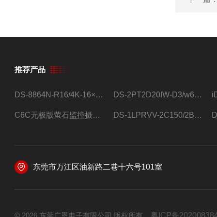
推荐产品
DS-8864N-R16/4K-16×4T/希捷16盘位录像机
DS-2PT2D20IW-D3/w64路高清硬盘录像机
C6C无极版萤石监控摄像头
DS-1LPRVV-2C150/2B监控室外夜视高清电源线护套线200米/卷
东莞市万江区油新路二巷十六号101室
© 2026 东莞广恩电子有限公司 版权所有
粤ICP备20200838