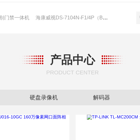
脸识别门禁一体机
海康威视DS-7104N-F1/4P（B） 4路POE录像机
产品中心
PRODUCT CENTER
解码器
安防