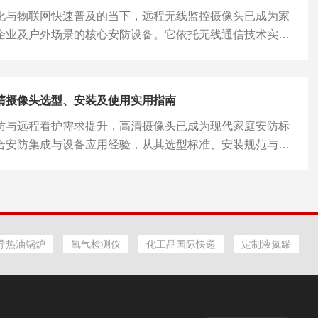
化与物联网快速普及的当下，远程无线监控摄像头已成为家
考勤管理设备存在诸多使用短板。单纯IC刷卡考勤无法杜绝
企业及户外场景的核心安防设备。它依托无线通信技术实现
据真实性难以保障；普通...
传输，摆脱传统布线限制，支持跨地域实时查看与管理，兼
灵活性与安全性，全面满足现代安防的多样化需求。一、核
作原理集成图像采集、无线传输、智能编码、存储管理与远
清摄像头选型、安装及使用实用指南
体的智能终端设备。其核心工作流程为：图像传感器完成光
防与远程看护需求提升，高清摄像头已成为现代家庭安防标
的转换，经编码压缩处理后，通过Wi‑Fi、4G/5G等无线通
合安防集成与设备应用经验，从其选型标准、安装规范与使
器、基站与云端平台，用户...
，帮助用户理性选择、安全使用。一、家用无线高清摄像头
布线易安装：以Wi‑Fi连接为主，无需复杂施工，不破坏装
厅、玄关、阳台、儿童房、老人房等多种室内场景。高清成
支持1080P及以上分辨率，部分型号支持2K/4K，配合
编码，在节省存储空间的同时保证画面清晰流畅。远程实时查
导热油锅炉
氧气检测仪
化工品国际快递
定制液氮罐
APP即可实现远程观...