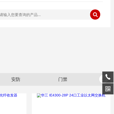
海康威视DS-7108N-F1/8P（B） 8路POE录像机
大华 DH
门禁
其它
摄像