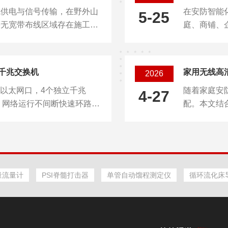
成供电与信号传输，在野外山
在安防智能
配专业办公软件运行，一套设备
痛点。传统
5-25
等无宽带布线区域存在施工成
庭、商铺、
代刷，出勤数
依托内置全网通通信模组，依
音视频信号
远程传输，摆脱网线布设束
具便捷性、
集设备。本文依据技术资料，
心定义与工
网管千兆交换机
家用无线高
2026
、防护性能、行业应用及运维
程控制于一
自适应以太网口，4个独立千兆
随着家庭安
化结构设计采用分体集成式内
信号到电信号
4-27
，网络运行不间断快速环路检
配。本文结
感板...
道传输至路由
技术，自动调节端口功率，降
用注意事项
作技术参数参数描述产品型号
核心优势免
24GT4XS-LRG-S2910V2-
修，适配客
S2910V2-24GT4SFP-P-...
像稳定：主流
H.265+
量流量计
PSI脊髓打击器
单管自动馏程测定仪
循环流化床
看：通过手机