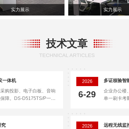
实力展示
实力展示
技术文章
TECHNICAL ARTICLES
议一体机
多证核验智能
2026
散采购投影、电子白板、音响
企业办公楼
6-29
DS-D5175TS/P一体
单一刷卡考
设备布局，兼顾部署便捷性与
客、临时人
需完成供电、网络接入即可投
量人事精力。
活摆放，大幅减少管线铺设与
搭配人脸主
研究
远程无线监
2026
白板、投屏基础会议需求；选
录、门禁通