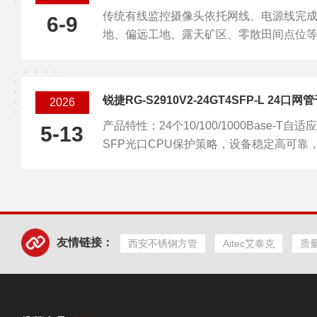
传统有线监控摄像头依托网线、电源线完
配OPS电脑模块切换Windows系统，适
6-9
地、偏远工地、露天矿区、零散田间点位
满足不同会议场景需求。丰富标...
本高、布线难度大等短板，4G监控摄像头
托运营商移动通信网络实现视频数据无线
缚，成为无网环境安防布控的主流前端采
锐捷RG-S2910V2-24GT4SFP-L 24口
2026
从硬件构造、通信与成像参数、供电方案
产品特性：24个10/100/1000Base-T
规范开展专业化分析。一、整机硬件模块
5-13
SFP光口CPU保护策略，设备稳定高可靠
部架构，整机由光学镜头组件、CMOS图像传
测（RLDP），网络安全更流畅支持EEE
噪且节能多方式网管，设备管理轻松易操
RG-S2910V2-24GT4SFP-LRG-S2910V2-
48GT4SFP-LRG-S2910V2-48GT4XS-LRG-
友情链接：
西安不锈钢方管
Aitec艾泰克
质