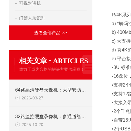
可视对讲机
R/4K
门禁人脸识别
a) *解
b) 40
查看全部产品 >>
c) 大
d) 真
·
e) 平台
相关文章
ARTICLES
•3U 
致力于成为合格的解决方案供应商！
•16盘位
•支持2个
64路高清硬盘录像机：大型安防监控系统的核心存储解决方案
•支持12
2026-03-27
•大接入带
•2个千
32路监控硬盘录像机：多通道智能监控，构筑全域安全防线
•自带16
2025-10-20
•2个USB