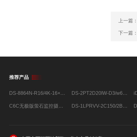
上一篇
下一篇
推荐产品
DS-8864N-R16/4K-16×4T/希捷16盘位录像机
DS-2PT2D20IW-D3/w64路高清硬盘录像机
C6C无极版萤石监控摄像头
DS-1LPRVV-2C150/2B监控室外夜视高清电源线护套线200米/卷