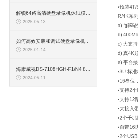
•预装4
解锁64路高清硬盘录像机休眠模式的多重优势
R/4K
2025-05-13
a) *解
b) 40
如何高效安装和调试硬盘录像机：专业教程
c) 大
2025-01-14
d) 真
e) 平台
海康威视DS-7108HGH-F1/N4 8路单盘位同轴硬盘录像机
•3U 
2024-05-11
•16盘位
•支持2个
•支持12
•大接入带
•2个千
•自带16
•2个USB