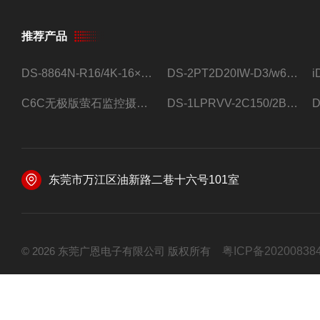
推荐产品
DS-8864N-R16/4K-16×4T/希捷16盘位录像机
DS-2PT2D20IW-D3/w64路高清硬盘录像机
C6C无极版萤石监控摄像头
DS-1LPRVV-2C150/2B监控室外夜视高清电源线护套线200米/卷
东莞市万江区油新路二巷十六号101室
© 2026 东莞广恩电子有限公司 版权所有
粤ICP备20200838