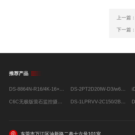
上一篇
下一篇
推荐产品
DS-8864N-R16/4K-16×4T/希捷16盘位录像机
DS-2PT2D20IW-D3/w64路高清硬盘录像机
C6C无极版萤石监控摄像头
DS-1LPRVV-2C150/2B监控室外夜视高清电源线护套线200米/卷
东莞市万江区油新路二巷十六号101室