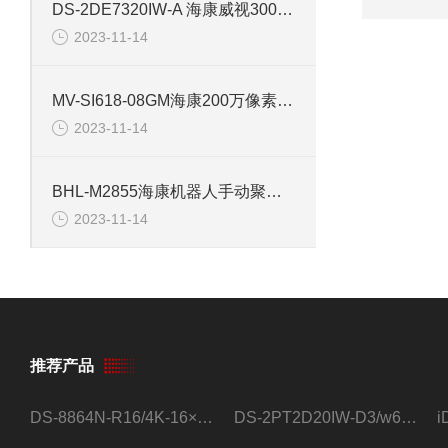
DS-2DE7320IW-A 海康威视300万红外球型网络监控摄像机
2023-11-14
MV-SI618-08GM海康200万像素X86开放平台工业相机
2023-11-14
BHL-M2855海康机器人手动聚焦控制55mm焦距镜头
2023-11-14
推荐产品
DS-8864N-R16/4K-16×4T/希捷16盘位录像机
DS-2PT2D20IW-D3/w64路高清硬盘录像机