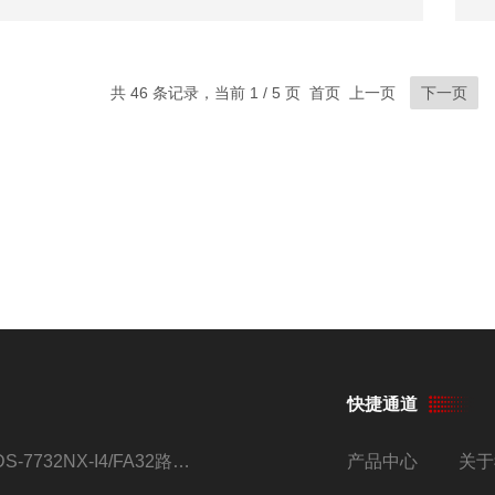
共 46 条记录，当前 1 / 5 页 首页 上一页
下一页
快捷通道
iDS-7732NX-I4/FA32路监控硬盘录像机
产品中心
关于