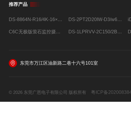
推荐产品
DS-8864N-R16/4K-16×4T/希捷16盘位录像机
DS-2PT2D20IW-D3/w64路高清硬盘录像机
C6C无极版萤石监控摄像头
DS-1LPRVV-2C150/2B监控室外夜视高清电源线护套线200米/卷
东莞市万江区油新路二巷十六号101室
© 2026 东莞广恩电子有限公司 版权所有
粤ICP备20200838