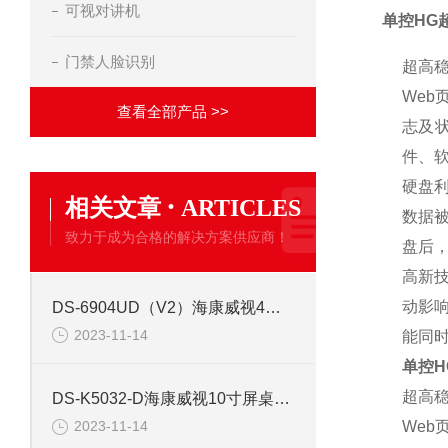
可视对讲机
单控HG
门禁人脸识别
超高稳
Web
查看全部产品 >>
志及
件、
硬盘利
·
相关文章
ARTICLES
数据
致力于成为合格的解决方案供应商！
盘后
高新技
动影
DS-6904UD（V2）海康威视4路高清视频解码器
2023-11-14
能同
单控H
超高稳
DS-K5032-D海康威视10寸屏桌面式人证核验终端
Web
2023-11-14