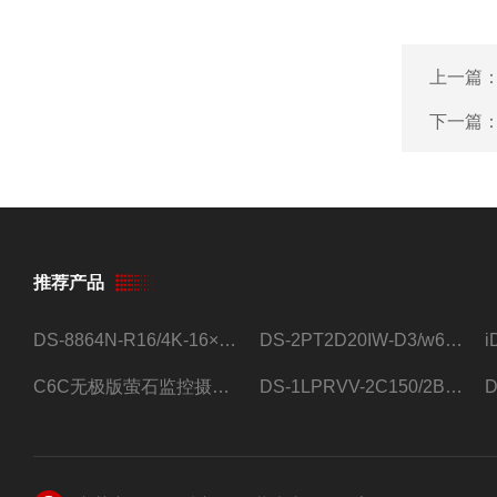
上一篇
下一篇
推荐产品
DS-8864N-R16/4K-16×4T/希捷16盘位录像机
DS-2PT2D20IW-D3/w64路高清硬盘录像机
C6C无极版萤石监控摄像头
DS-1LPRVV-2C150/2B监控室外夜视高清电源线护套线200米/卷