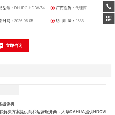
拼接、监视器、拼接控制器、可视化应急指挥调度。
品型号：
DH-IPC-HDBW5443R1-ZYL-PV
厂商性质：
代理商
新时间：
2026-06-05
访 问 量：
2588
立即咨询
联系电话：
络摄像机
解决方案提供商和运营服务商，大华DAHUA提供HDCVI