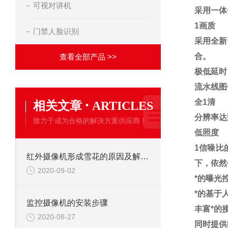
可视对讲机
采用一体化
1
画质
门禁人脸识别
采用全新
合。
查看全部产品 >>
极低延时
流水线图
·
全1清
相关文章
ARTICLES
分辨率达
致力于成为合格的解决方案供应商！
低照度
1
信噪比
红外摄像机形成雪花的原因及解决办法
下，依然
2020-09-02
*的曝光
*的基于
监控摄像机的安装步骤
丰富*的
2020-08-27
同时提供D