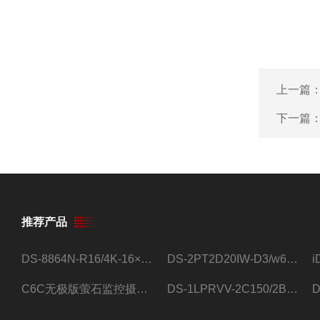
上一篇
下一篇
推荐产品
DS-8864N-R16/4K-16×4T/希捷16盘位录像机
DS-2PT2D20IW-D3/w64路高清硬盘录像机
C6C无极版萤石监控摄像头
DS-1LPRVV-2C150/2B监控室外夜视高清电源线护套线200米/卷