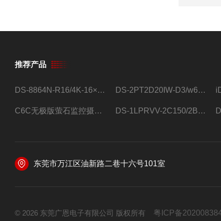
推荐产品
DS-8864N-R16/4K-16×4T/希捷16盘位录像机
DS-2PT2D20IW-D3/w64路高清硬盘录像机
C6C无极版萤石监控摄像头
DS-1LPRVV-2C150/2B监控室外夜视高清电源线护套线200米/卷
东莞市万江区油新路二巷十六号101室
© 2026 东莞广恩电子有限公司 版权所有
粤ICP备20200838