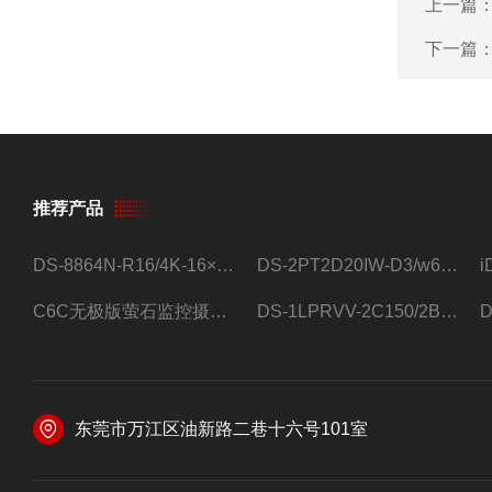
上一篇
下一篇
推荐产品
DS-8864N-R16/4K-16×4T/希捷16盘位录像机
DS-2PT2D20IW-D3/w64路高清硬盘录像机
C6C无极版萤石监控摄像头
DS-1LPRVV-2C150/2B监控室外夜视高清电源线护套线200米/卷
东莞市万江区油新路二巷十六号101室