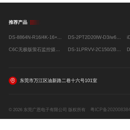
推荐产品
DS-8864N-R16/4K-16×4T/希捷16盘位录像机
DS-2PT2D20IW-D3/w64路高清硬盘录像机
C6C无极版萤石监控摄像头
DS-1LPRVV-2C150/2B监控室外夜视高清电源线护套线200米/卷
东莞市万江区油新路二巷十六号101室
© 2026 东莞广恩电子有限公司 版权所有
粤ICP备20200838