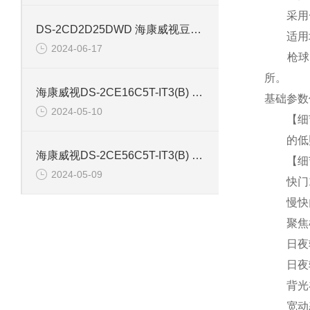
采用一体
DS-2CD2D25DWD 海康威视豆干型小孔摄像机
适用
2024-06-17
枪球一
所。
海康威视DS-2CE16C5T-IT3(B) 130万红外防水同轴摄像机
基础参数传感
2024-05-10
【细节】40
的低照度【全
海康威视DS-2CE56C5T-IT3(B) 130万像素红外半球摄像机
【细节】彩色
2024-05-09
快门1/2
慢快
聚焦模式
日夜转
日夜转换
背光补
宽动态1