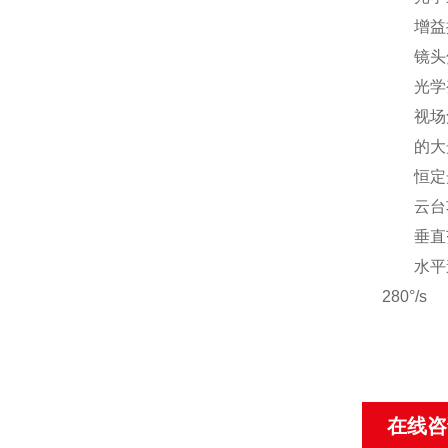
增益控
镜头焦距【
光学变倍
视场角【全
的大光圈
恒定光
云台功能
垂直范围【
水平速度
280°/s
在线咨