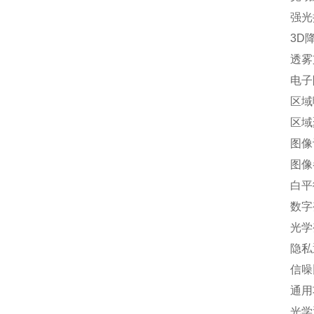
强光抑
3D降
透雾
电子防
区域曝
区域聚
图像设置
图像参
白平衡自
数字变
光学变
隐私遮蔽
信噪比≥
通用功能
光学透