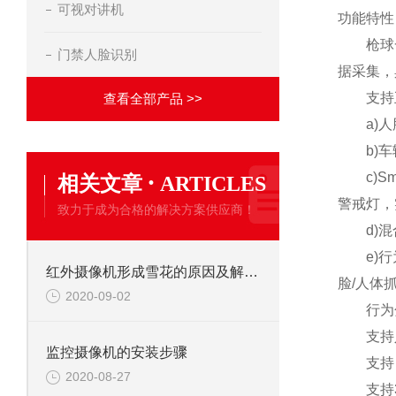
可视对讲机
功能特性
枪球一体
门禁人脸识别
据采集，
支持五种
查看全部产品 >>
a)人脸
b)车辆
·
c)Sm
相关文章
ARTICLES
警戒灯，
致力于成为合格的解决方案供应商！
d)混合
e)行为
红外摄像机形成雪花的原因及解决办法
脸/人体
2020-09-02
行为分析
支持人
监控摄像机的安装步骤
支持自
2020-08-27
支持35