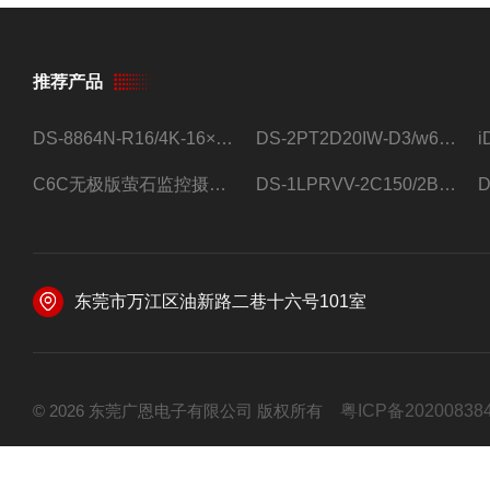
推荐产品
DS-8864N-R16/4K-16×4T/希捷16盘位录像机
DS-2PT2D20IW-D3/w64路高清硬盘录像机
C6C无极版萤石监控摄像头
DS-1LPRVV-2C150/2B监控室外夜视高清电源线护套线200米/卷
东莞市万江区油新路二巷十六号101室
© 2026 东莞广恩电子有限公司 版权所有
粤ICP备20200838