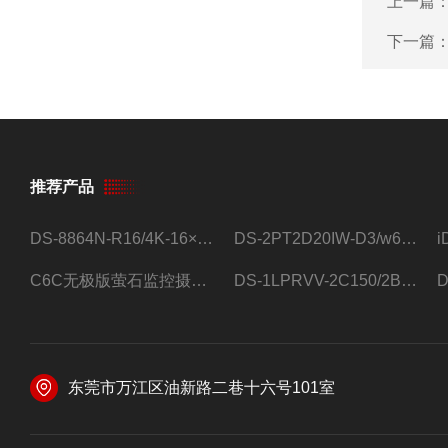
上一篇
下一篇
推荐产品
DS-8864N-R16/4K-16×4T/希捷16盘位录像机
DS-2PT2D20IW-D3/w64路高清硬盘录像机
C6C无极版萤石监控摄像头
DS-1LPRVV-2C150/2B监控室外夜视高清电源线护套线200米/卷
东莞市万江区油新路二巷十六号101室