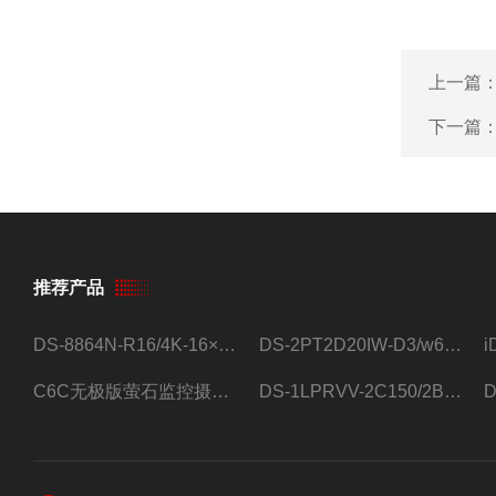
上一篇
下一篇
推荐产品
DS-8864N-R16/4K-16×4T/希捷16盘位录像机
DS-2PT2D20IW-D3/w64路高清硬盘录像机
C6C无极版萤石监控摄像头
DS-1LPRVV-2C150/2B监控室外夜视高清电源线护套线200米/卷