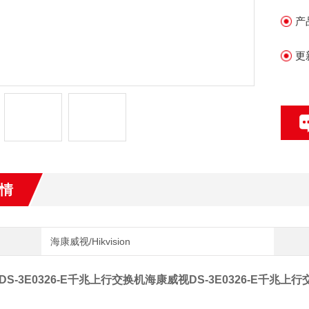
产
• 
更
情
海康威视/Hikvision
S-3E0326-E千兆上行交换机
海康威视DS-3E0326-E千兆上行