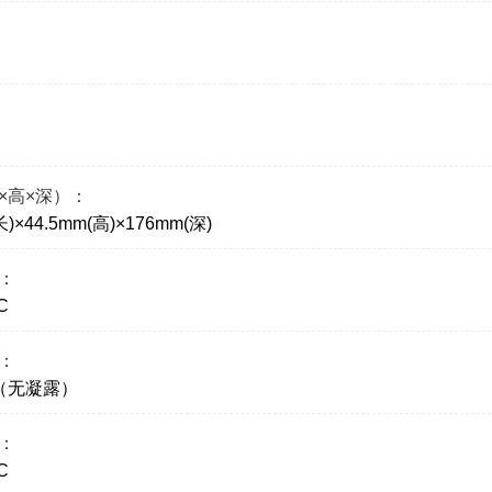
×高×深）：
长)×44.5mm(高)×176mm(深)
：
C
：
%（无凝露）
：
C