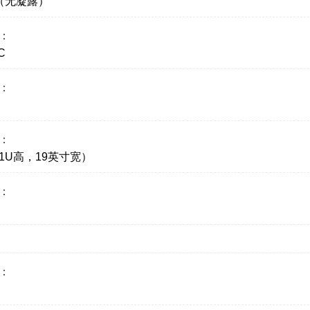
%（无凝露）
：
C
：
：
1U高，19英寸宽）
：
：