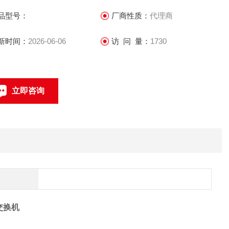
品型号：
厂商性质：
代理商
支持IEEE802.3、IEEE802.3u、IEEE802.3x
新时间：
2026-06-06
访 问 量：
1730
立即咨询
联系电话：
交换机