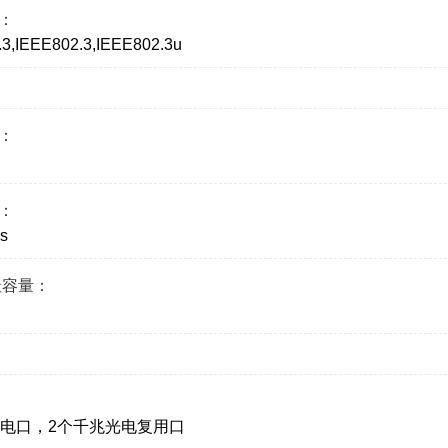
：
3,IEEE802.3,IEEE802.3u
：
：
s
址容量：
兆电口，2个千兆光电复用口