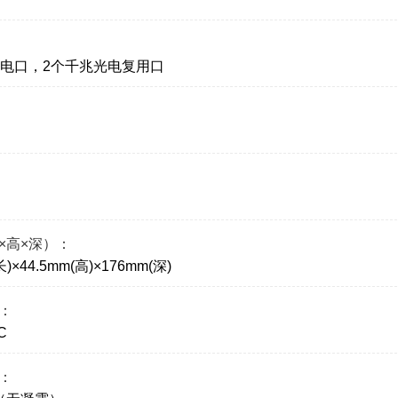
兆电口，2个千兆光电复用口
×高×深）：
长)×44.5mm(高)×176mm(深)
：
C
：