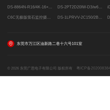
DS-8864N-R16/4K-16×4T/希捷16盘位录像机
DS-2PT2D20IW-D3/w64路高清硬盘录像机
C6C无极版萤石监控摄像头
DS-1LPRVV-2C150/2B监控室外夜视高清电源线护套线200米/卷
东莞市万江区油新路二巷十六号101室
© 2026 东莞广恩电子有限公司 版权所有
粤ICP备20200838