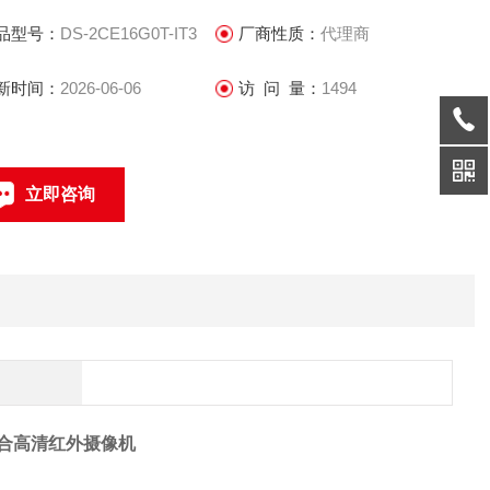
 支持SMART IR功能,有效防止近距离红外过曝问题
品型号：
DS-2CE16G0T-IT3
厂商性质：
代理商
 支持2D数字降噪，确保多种环境下画面干净细腻
新时间：
2026-06-06
访 问 量：
1494
 支持OSD菜单控制,适合用户自定义设置
立即咨询
 支持ICR红外滤片式自动切换,自动彩转黑功能,实现昼夜监控
联系电话：
混合高清红外摄像机