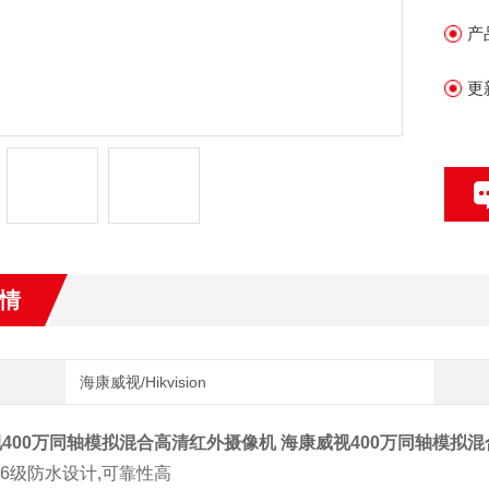
•
产
•
更
•
•
情
海康威视/Hikvision
400万同轴模拟混合高清红外摄像机
海康威视400万同轴模拟
P66级防水设计,可靠性高