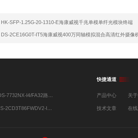
：
HK-SFP-1.25G-20-1310-E海康威视千兆单模单纤光模块终端
：
DS-2CE16G0T-IT5海康威视400万同轴模拟混合高清红外摄像
快捷通道
iDS-7732NX-I4/FA32路监控硬盘录像机
产品中心
关于
DS-2CD3T86FWDV2-I8S4g监控摄像头
技术文章
在线