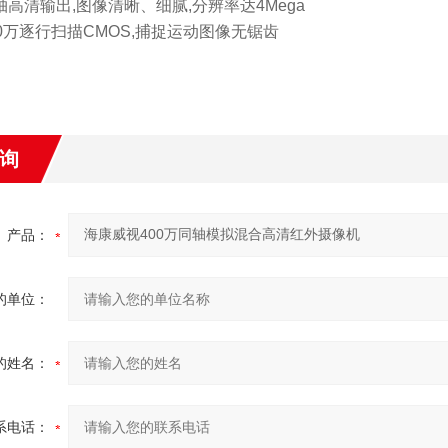
轴高清输出,图像清晰、细腻,分辨率达4Mega
00万逐行扫描CMOS,捕捉运动图像无锯齿
询
产品：
的单位：
的姓名：
系电话：