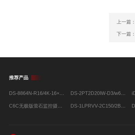
上一篇
下一篇
推荐产品
DS-8864N-R16/4K-16×4T/希捷16盘位录像机
DS-2PT2D20IW-D3/w64路高清硬盘录像机
C6C无极版萤石监控摄像头
DS-1LPRVV-2C150/2B监控室外夜视高清电源线护套线200米/卷