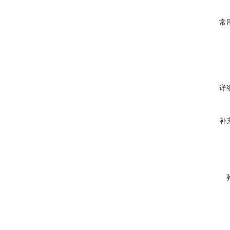
常
详
补