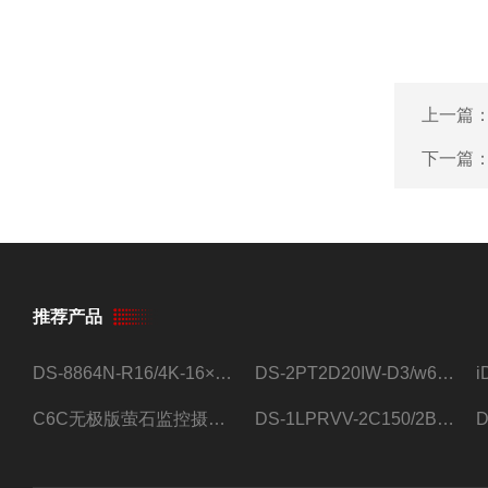
上一篇
下一篇
推荐产品
DS-8864N-R16/4K-16×4T/希捷16盘位录像机
DS-2PT2D20IW-D3/w64路高清硬盘录像机
C6C无极版萤石监控摄像头
DS-1LPRVV-2C150/2B监控室外夜视高清电源线护套线200米/卷