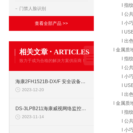
l
指
门禁人脸识别
l
公
l
小
查看全部产品 >>
l
USB
l
出
·
l
金属质
相关文章
ARTICLES
l
指
致力于成为合格的解决方案供应商！
l
公
l
小
海康2FH1521B-DX/F 安全设备配件安防
l
USB
2023-12-20
l
出
l
金属质
DS-3LPB211海康威视网络监控安防配件
l
指
2023-11-14
l
公
l
小