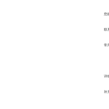
您
联
常
详
补