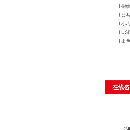
l
指
l
公
l
小
l
USB
l
出
在线咨
您