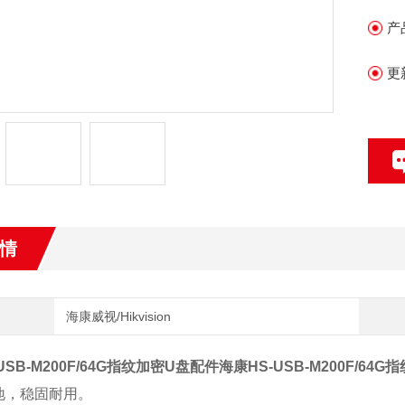
l
产
l
更
l
l
情
海康威视/Hikvision
USB-M200F/64G指纹加密U盘配件
海康HS-USB-M200F/64
地，稳固耐用。