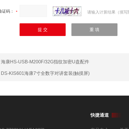
验证码：
请输入计算结果（填写
：
海康HS-USB-M200F/32G指纹加密U盘配件
：
DS-KIS601海康7寸全数字对讲套装(触摸屏)
快捷通道