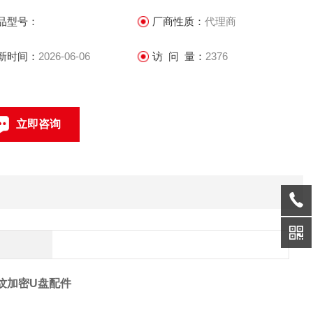
 公共分区，安全分区可调
品型号：
厂商性质：
代理商
 小巧轻便，便于携带。
新时间：
2026-06-06
访 问 量：
2376
 USB3.0 接口，快速便捷。
立即咨询
 出色的防水，防尘，防摔特点。
联系电话：
G指纹加密U盘配件