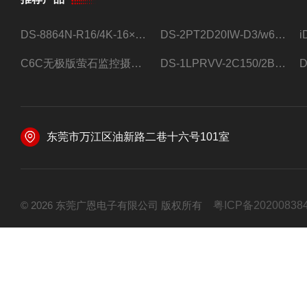
DS-8864N-R16/4K-16×4T/希捷16盘位录像机
DS-2PT2D20IW-D3/w64路高清硬盘录像机
C6C无极版萤石监控摄像头
DS-1LPRVV-2C150/2B监控室外夜视高清电源线护套线200米/卷
东莞市万江区油新路二巷十六号101室
© 2026 东莞广恩电子有限公司 版权所有
粤ICP备20200838