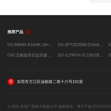
推荐产品
DS-8864N-R16/4K-16×4T/希捷16盘位录像机
DS-2PT2D20IW-D3/w64路高清硬盘录像机
C6C无极版萤石监控摄像头
DS-1LPRVV-2C150/2B监控室外夜视高清电源线护套线200米/卷
东莞市万江区油新路二巷十六号101室
© 2026 东莞广恩电子有限公司 版权所有
粤ICP备20200838