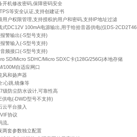
设备开机修改密码,保障密码安全
TTPS等安全认证,支持创建证书
三级用户权限管理,支持授权的用户和密码,支持IP地址过滤
线式DC12V 100mA电源输出,用于给拾音器供电(仅DS-2CD2T46F
路报警输出(-S型号支持)
路报警输入(-S型号支持)
对音频接口(-S型号支持)
ro SD/Micro SDHC/Micro SDXC卡(128G/256G)本地存储
0M/100M自适应网口
麦克风和扬声器
全:心跳,镜像等
P67级防尘防水设计,可靠性高
oE供电(-DWD型号不支持)
萤石云平台接入
NVIF协议
码流,
日夜两套参数独立配置