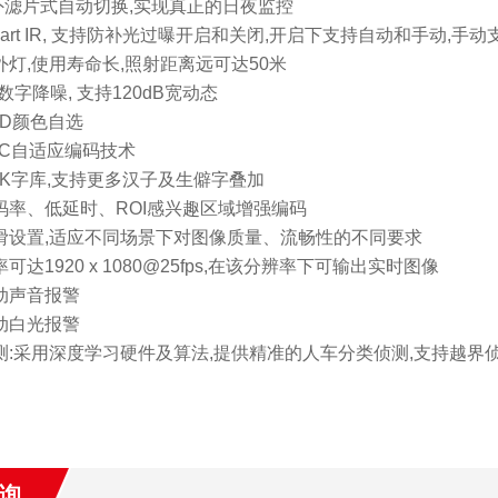
R红外滤片式自动切换,实现真正的日夜监控
Smart IR, 支持防补光过曝开启和关闭,开启下支持自动和手动,
红外灯,使用寿命长,照射距离远可达50米
D数字降噪, 支持120dB宽动态
SD颜色自选
SVC自适应编码技术
GBK字库,支持更多汉子及生僻字叠加
低码率、低延时、ROI感兴趣区域增强编码
平滑设置,适应不同场景下对图像质量、流畅性的不同要求
率可达1920 x 1080@25fps,在该分辨率下可输出实时图像
联动声音报警
联动白光报警
侦测:采用深度学习硬件及算法,提供精准的人车分类侦测,支持越界侦
询