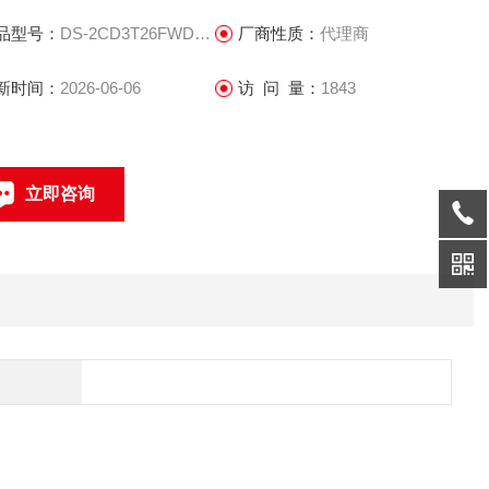
 支持HTTPS等安全认证,支持创建证书
品型号：
DS-2CD3T26FWDA3-IS
厂商性质：
代理商
 支持三级用户权限管理,支持授权的用户和密码,支持IP地址过滤
新时间：
2026-06-06
访 问 量：
1843
 支持两线式DC12V 100mA电源输出,用于给拾音器供电(仅DS-
D2T46FWDA3-IS支持)
立即咨询
 支持1路报警输出(-S型号支持)
联系电话：