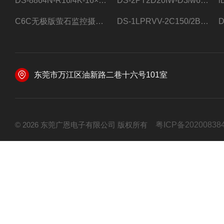
DS-8864N-R16/4K-16×4T/希捷16盘位录像机
DS-2PT2D20IW-D3/w64路高清硬盘录像机
C6C无极版萤石监控摄像头
DS-1LPRVV-2C150/2B监控室外夜视高清电源线护套线200米/卷
东莞市万江区油新路二巷十六号101室
© 2026 东莞广恩电子有限公司 版权所有
粤ICP备20200838