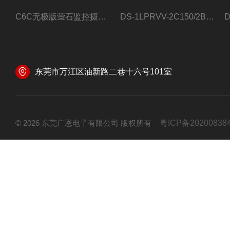
C6C无极版萤石监控摄像头
DS-1LPRVV-2C150/2B监控室外夜视高清电源线护套线200米/卷
东莞市万江区油新路二巷十六号101室
© 2026 东莞广恩电子有限公司 版权所有
粤ICP备20200838