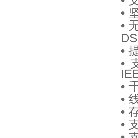
•
•
•
DS
•
•
IE
•
•
•
•
•