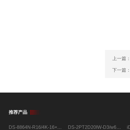
上一篇
下一篇
推荐产品
DS-8864N-R16/4K-16×4T/希捷16盘位录像机
DS-2PT2D20IW-D3/w64路高清硬盘录像机