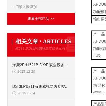
XPDU8
门禁人脸识别
功能模
查看全部产品 >>
输出插
输出插
座
产
·
相关文章
ARTICLES
XPDU8
致力于成为合格的解决方案供应商！
功能模
示表
输出插
海康2FH1521B-DX/F 安全设备配件安防
输出插
产
2023-12-20
五孔
XPDU8
功能模
DS-3LPB211海康威视网络监控安防配件
(
带指示
2023-11-14
输出插
产品型