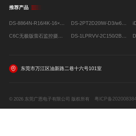
推荐产品
DS-8864N-R16/4K-16×4T/希捷16盘位录像机
DS-2PT2D20IW-D3/w64路高清硬盘录像机
C6C无极版萤石监控摄像头
DS-1LPRVV-2C150/2B监控室外夜视高清电源线护套线200米/卷
东莞市万江区油新路二巷十六号101室
© 2026 东莞广恩电子有限公司 版权所有
粤ICP备20200838