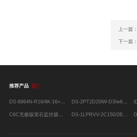
上一篇
下一篇
推荐产品
DS-8864N-R16/4K-16×4T/希捷16盘位录像机
DS-2PT2D20IW-D3/w64路高清硬盘录像机
C6C无极版萤石监控摄像头
DS-1LPRVV-2C150/2B监控室外夜视高清电源线护套线200米/卷