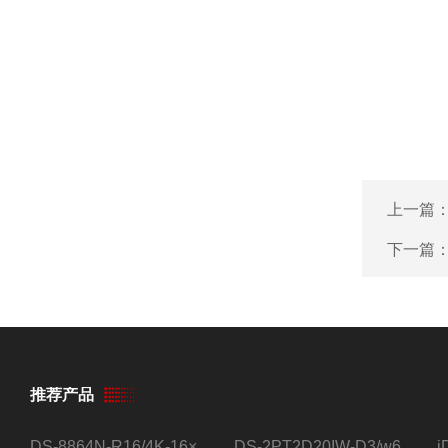
上一篇
下一篇
推荐产品
DS-8864N-R16/4K-16×4T/希捷16盘位录像机
DS-2PT2D20IW-D3/w64路高清硬盘录像机