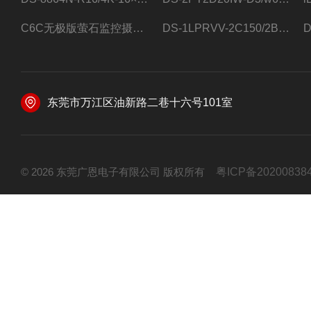
C6C无极版萤石监控摄像头
DS-1LPRVV-2C150/2B监控室外夜视高清电源线护套线200米/卷
东莞市万江区油新路二巷十六号101室
© 2026 东莞广恩电子有限公司 版权所有
粤ICP备20200838