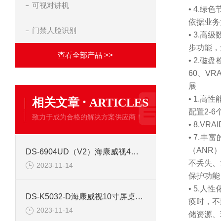
可视对讲机
• 4.
依据业务
门禁人脸识别
• 3.
步功能，
查看全部产品 >>
• 2.
60、V
展
·
• 1.高
相关文章
ARTICLES
配置2-
致力于成为合格的解决方案供应商！
• 8.V
• 7.
（ANR
DS-6904UD（V2）海康威视4路高清视频解码器
不丢失、
2023-11-14
保护功能
• 5.
DS-K5032-D海康威视10寸屏桌面式人证核验终端
痪时，不
2023-11-14
储资源、