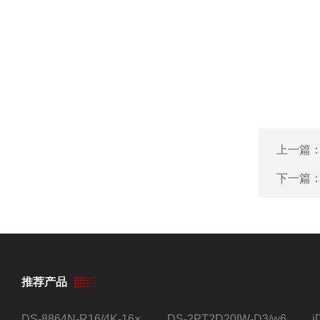
上一篇
下一篇
推荐产品
DS-8864N-R16/4K-16×4T/希捷16盘位录像机
DS-2PT2D20IW-D3/w64路高清硬盘录像机