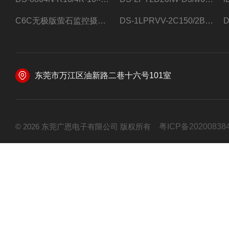
C6C无极版萤石监控摄像头
DS-1LPRVV-2C150/2B监控室外夜视高清电源线护套线200米/卷
东莞市万江区油新路二巷十六号101室
© 2026 东莞广恩电子有限公司 版权所有
粤ICP备20200838