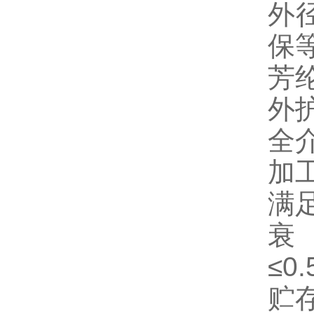
外
保
芳
外护
全
加
满足
衰
≤0.
贮存