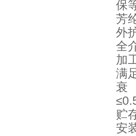
保
芳
外护
全
加
满足
衰
≤0.
贮存
安装