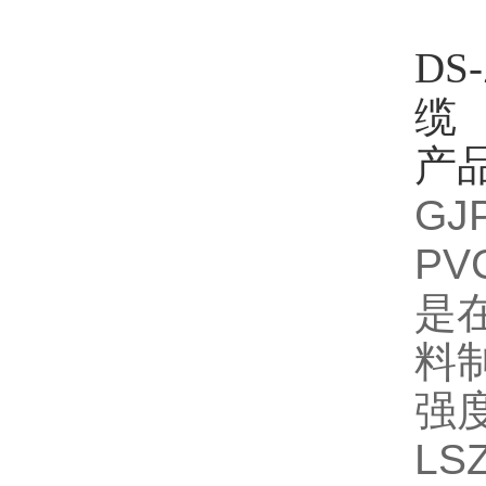
DS-
缆
产
G
P
是
料
强
LS