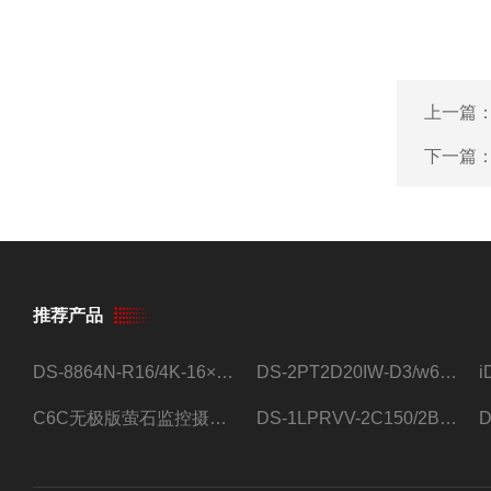
上一篇
下一篇
推荐产品
DS-8864N-R16/4K-16×4T/希捷16盘位录像机
DS-2PT2D20IW-D3/w64路高清硬盘录像机
C6C无极版萤石监控摄像头
DS-1LPRVV-2C150/2B监控室外夜视高清电源线护套线200米/卷