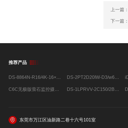
上一篇
下一篇
推荐产品
DS-8864N-R16/4K-16×4T/希捷16盘位录像机
DS-2PT2D20IW-D3/w64路高清硬盘录像机
C6C无极版萤石监控摄像头
DS-1LPRVV-2C150/2B监控室外夜视高清电源线护套线200米/卷
东莞市万江区油新路二巷十六号101室