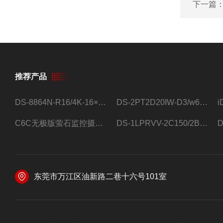
下一篇
推荐产品
DS-8864N-R16/4K-16×4T/希捷16盘位录像机
DS-2PT2D20IW-D3/w64路高清硬盘录像机
C6C无极版萤石监控摄像头
DS-1LPRVV-2C150/2B监控室外夜视高清电源线护套线200米/卷
东莞市万江区油新路二巷十六号101室