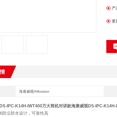
• 
产
•
更
•
情
海康威视/Hikvision
S-IPC-K14H-IWT400万大筒机对讲款
海康威视DS-IPC-K14H
P66防尘防水设计，可靠性高