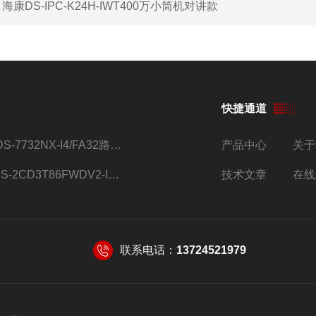
：
海康DS-IPC-K24H-IWT400万小筒机对讲款
快捷通道
iDS-7732NX-I4/FA32路监控硬盘录像机
产品中心
关于
DS-2CD3T86FWDV2-I8S4g监控摄像头
技术文章
在线
联系电话：
13724521979