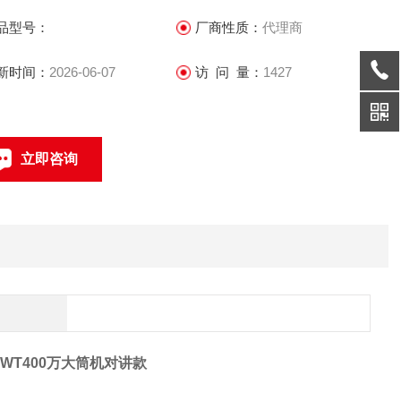
支持大256 GB Micro SD/Micro SDHC/Micro SDXC卡本地存储
品型号：
厂商性质：
代理商
 1个内置麦克风，1个内置扬声器，双向语音对讲
新时间：
2026-06-07
访 问 量：
1427
 采用高效阵列红外灯，使用寿命长，红外照射远可达30 m
立即咨询
联系电话：
-IWT400万大筒机对讲款