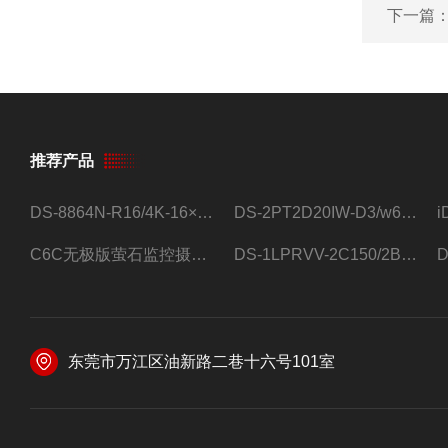
下一篇
推荐产品
DS-8864N-R16/4K-16×4T/希捷16盘位录像机
DS-2PT2D20IW-D3/w64路高清硬盘录像机
C6C无极版萤石监控摄像头
DS-1LPRVV-2C150/2B监控室外夜视高清电源线护套线200米/卷
东莞市万江区油新路二巷十六号101室