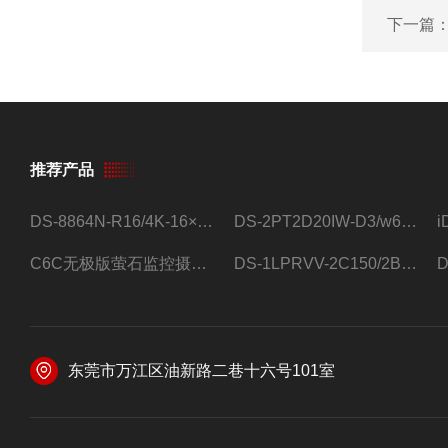
下一篇
推荐产品
DS-8864N-R16/4K-16×4T/希捷16盘位录像机
DS-2PT2D20IW-D3/w64路高清硬盘录像机
C6C无极版萤石监控摄像头
DS-1LPRVV-2C150/2B监控室外夜视高清电源线护套线200米/卷
东莞市万江区油新路二巷十六号101室