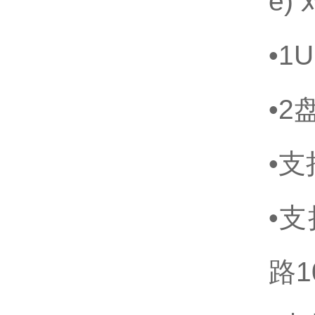
e
•1
•2
•支
•
路1