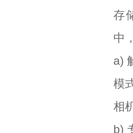
存
中
a)
模式
相
b