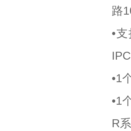
路1
•支
IPC
•
•1
R