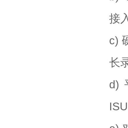
接
c
长
d
IS