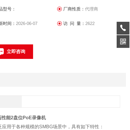
) 专为高分辨率相机接入所打造，大支持800万相机接入；
品型号：
厂商性质：
代理商
新时间：
2026-06-07
访 问 量：
2622
立即咨询
联系电话：
6P高性能2盘位PoE录像机
泛应用于各种规模的SMBG场景中，具有如下特性：