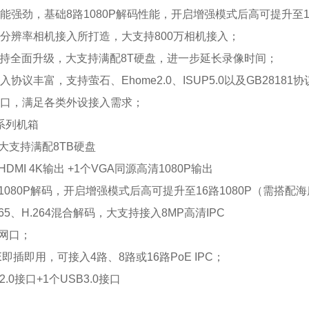
码性能强劲，基础8路1080P解码性能，开启增强模式后高可提升至1
为高分辨率相机接入所打造，大支持800万相机接入；
盘支持全面升级，大支持满配8T硬盘，进一步延长录像时间；
接入协议丰富，支持萤石、Ehome2.0、ISUP5.0以及GB281
外接口，满足各类外设接入需求；
80系列机箱
，大支持满配8TB硬盘
HDMI 4K输出 +1个VGA同源高清1080P输出
路1080P解码，开启增强模式后高可提升至16路1080P（需搭配
265、H.264混合解码，大支持接入8MP高清IPC
兆网口；
E即插即用，可接入4路、8路或16路PoE IPC；
2.0接口+1个USB3.0接口