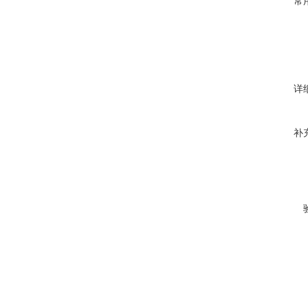
常
详
补