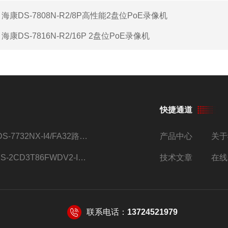
：
海康DS-7808N-R2/8P高性能2盘位PoE录像机
：
海康DS-7816N-R2/16P 2盘位PoE录像机
快捷通道
iDS-7732NX-I4/FA32路监控硬盘录像机
产品中心
关于
DS-2CD3T86FWDV2-I8S4g监控摄像头
技术文章
在线
联系电话：
13724521979