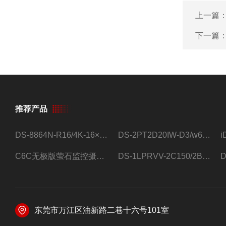
上一篇
下一篇
推荐产品
DS-8864N-R16/4K-16×4T/希捷16盘位录像机
DS-2PT2D20IW-D3/w64路高清硬盘录像机
C6C无极版萤石监控摄像头
DS-1LPRVV-2C150/2B监控室外夜视高清电源线护套线200米/卷
东莞市万江区油新路二巷十六号101室