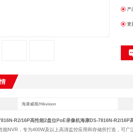
b
产
更
情
海康威视/Hikvision
7816N-R2/16P高性能2盘位PoE录像机
海康DS-7816N-R2/1
性能NVR，专为400W及以上高清监控应用和存储所打造，可广