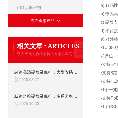
a) 解
门禁人脸识别
b) 专
查看全部产品 >>
c) 硬
d) 平台
e) 对
·
相关文章
ARTICLES
•1U 3
致力于成为合格的解决方案供应商！
•2盘位
•支持1个
64路高清硬盘录像机：大型安防监控系统的核心存储解决方案
•支持8
2026-03-27
•支持H.
•1个千
32路监控硬盘录像机：多通道智能监控，构筑全域安全防线
•支持Po
2025-10-20
•1个USB