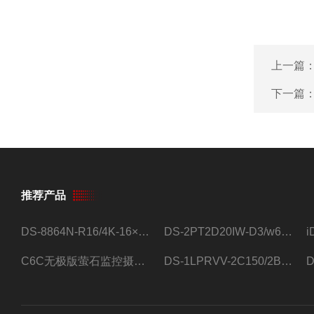
上一篇
下一篇
推荐产品
DS-8864N-R16/4K-16×4T/希捷16盘位录像机
DS-2PT2D20IW-D3/w64路高清硬盘录像机
C6C无极版萤石监控摄像头
DS-1LPRVV-2C150/2B监控室外夜视高清电源线护套线200米/卷