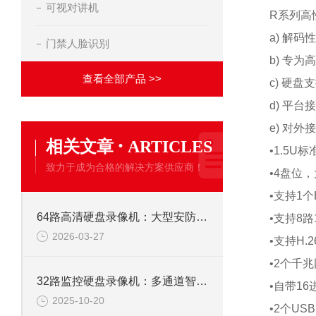
可视对讲机
R系列高
a) 解
门禁人脸识别
b) 专
查看全部产品 >>
c) 硬
d) 平台
e) 对
·
相关文章
ARTICLES
•1.5
致力于成为合格的解决方案供应商！
•4盘位
•支持1个
64路高清硬盘录像机：大型安防监控系统的核心存储解决方案
•支持8
2026-03-27
•支持H.
•2个千
32路监控硬盘录像机：多通道智能监控，构筑全域安全防线
•自带16
2025-10-20
•2个USB