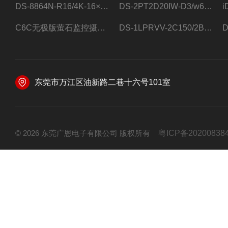
DS-8864N-R16/4K-16×4T/希捷16盘位录像机
DS-2PT2D20IW-D3/w64路高清硬盘录像机
C6C无极版萤石监控摄像头
DS-1LPRVV-2C150/2B监控室外夜视高清电源线护套线200米/卷
东莞市万江区油新路二巷十六号101室
© 2026 东莞广恩电子有限公司 版权所有
粤ICP备20200838