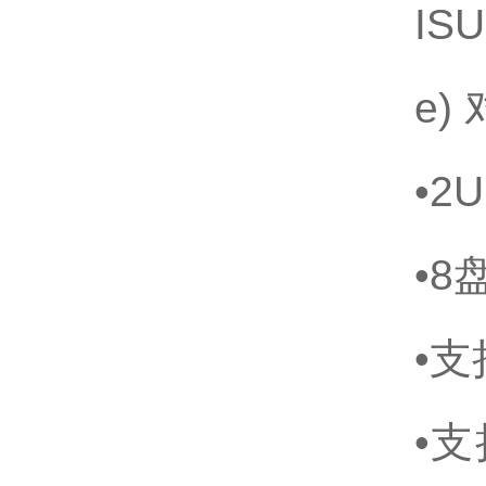
IS
e)
•
•8
•支
•