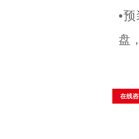
•预
盘
在线咨