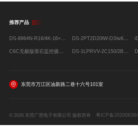
推荐产品
DS-8864N-R16/4K-16×4T/希捷16盘位录像机
DS-2PT2D20IW-D3/w64路高清硬盘录像机
C6C无极版萤石监控摄像头
DS-1LPRVV-2C150/2B监控室外夜视高清电源线护套线200米/卷
东莞市万江区油新路二巷十六号101室
© 2026 东莞广恩电子有限公司 版权所有
粤ICP备20200838