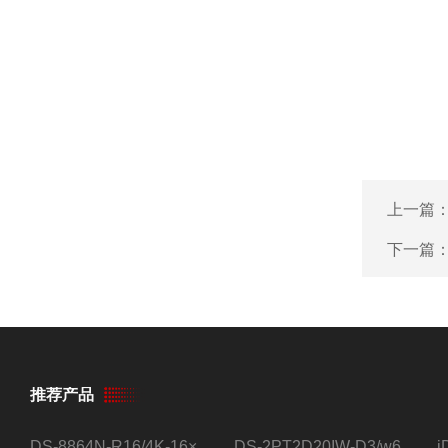
上一篇
下一篇
推荐产品
DS-8864N-R16/4K-16×4T/希捷16盘位录像机
DS-2PT2D20IW-D3/w64路高清硬盘录像机