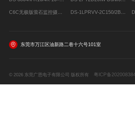
C6C无极版萤石监控摄像头
DS-1LPRVV-2C150/2B监控室外夜视高清电源线护套线200米/卷
东莞市万江区油新路二巷十六号101室
© 2026 东莞广恩电子有限公司 版权所有
粤ICP备20200838