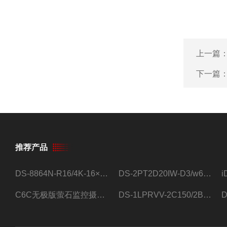
上一篇
下一篇
推荐产品
DS-8864N-R16/4K-16×4T/希捷16盘位录像机
DS-2PT2D20IW-D3/w64路高清硬盘录像机
C6C无极版萤石监控摄像头
DS-1LPRVV-2C150/2B监控室外夜视高清电源线护套线200米/卷