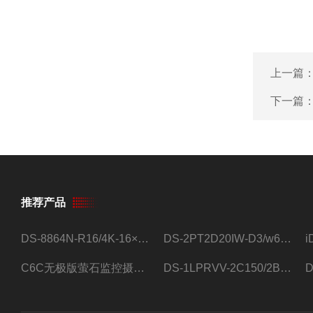
上一篇
下一篇
推荐产品
DS-8864N-R16/4K-16×4T/希捷16盘位录像机
DS-2PT2D20IW-D3/w64路高清硬盘录像机
C6C无极版萤石监控摄像头
DS-1LPRVV-2C150/2B监控室外夜视高清电源线护套线200米/卷