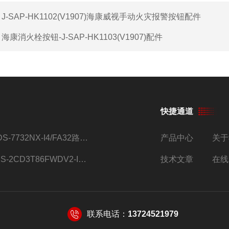
：
J-SAP-HK1102(V1907)海康威视手动火灾报警按钮配件
：
海康消火栓按钮-J-SAP-HK1103(V1907)配件
快捷通道
iDS-7732NX-I4/FA32路监控硬盘录像机
产品中心
关于
DS-2CD3T86FWDV2-I8S4g监控摄像头
技术文章
在线
联系电话：
13724521979