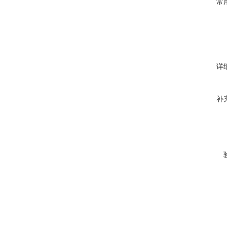
常
详
补