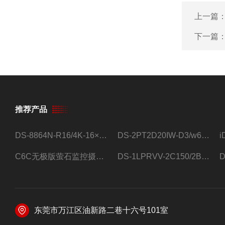
上一篇
下一篇
推荐产品
DS-8864N-R16/4K-16×4T/希捷16盘位录像机
DS-2PT2D20IW-D3/w64路高清硬盘录像机
C6C无极版萤石监控摄像头
DS-1LPRVV-2C150/2B监控室外夜视高清电源线护套线200米/卷
东莞市万江区油新路二巷十六号101室