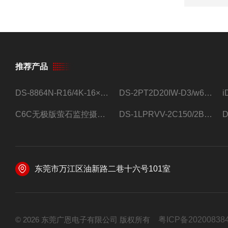
推荐产品
DS-8864N-R16/4K-16×4T/希捷16盘位录像机
DS-2PT2D20IW-D3/w64路高清硬盘录像机
C6C无极版萤石监控摄像头
DS-1LPRVV-2C150/2B监控室外夜视高清电源线护套线200米/卷
东莞市万江区油新路二巷十六号101室
© 2026 东莞广恩电子有限公司 版权所有
粤ICP备20200838