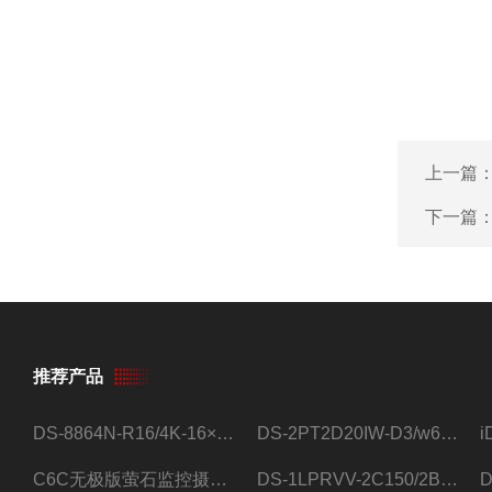
上一篇
下一篇
推荐产品
DS-8864N-R16/4K-16×4T/希捷16盘位录像机
DS-2PT2D20IW-D3/w64路高清硬盘录像机
C6C无极版萤石监控摄像头
DS-1LPRVV-2C150/2B监控室外夜视高清电源线护套线200米/卷