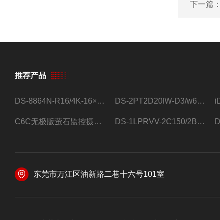
下一篇
推荐产品
DS-8864N-R16/4K-16×4T/希捷16盘位录像机
DS-2PT2D20IW-D3/w64路高清硬盘录像机
C6C无极版萤石监控摄像头
DS-1LPRVV-2C150/2B监控室外夜视高清电源线护套线200米/卷
东莞市万江区油新路二巷十六号101室