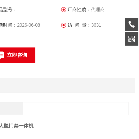
.0m身高;
品型号：
厂商性质：
代理商
 采用深度学习算法，支持10000人脸库，人脸比对时间＜0.2s/人;
新时间：
2026-06-08
访 问 量：
3631
 支持数据网络上传功能，可将设备比对结果及联动抓拍照片实时
传给平台;
立即咨询
联系电话：
通道人脸门禁一体机