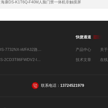
：
海康DS-K1T6Q-F40M人脸门禁一体机非触摸屏
快捷通道
iDS-7732NX-I4/FA32路监控硬盘录像机
产品中心
关于
DS-2CD3T86FWDV2-I8S4g监控摄像头
技术文章
在线
联系电话：
13724521979