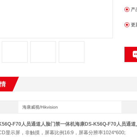
—2
产
•
更
•
上
情
海康威视/Hikvision
K56Q-F70人员通道人脸门禁一体机
海康DS-K56Q-F70人员
LCD显示屏，非触摸，屏幕比例16:9，屏幕分辨率1024*600;