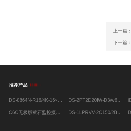
上一篇
下一篇
推荐产品
DS-8864N-R16/4K-16×4T/希捷16盘位录像机
DS-2PT2D20IW-D3/w64路高清硬盘录像机
C6C无极版萤石监控摄像头
DS-1LPRVV-2C150/2B监控室外夜视高清电源线护套线200米/卷