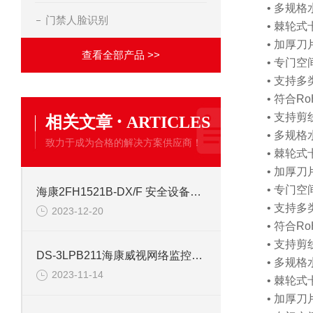
• 多规
门禁人脸识别
• 棘轮
• 加厚
查看全部产品 >>
• 专门
• 支持多
• 符合Ro
·
• 支持
相关文章
ARTICLES
• 多规
致力于成为合格的解决方案供应商！
• 棘轮
• 加厚
• 专门
海康2FH1521B-DX/F 安全设备配件安防
• 支持多
2023-12-20
• 符合Ro
• 支持
DS-3LPB211海康威视网络监控安防配件
• 多规
2023-11-14
• 棘轮
• 加厚