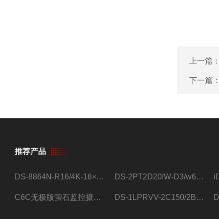
上一篇
下一篇
推荐产品
DS-8864N-R16/4K-16×4T/希捷16盘位录像机
DS-2PT2D20IW-D3/w64路高清硬盘录像机
C6C无极版萤石监控摄像头
DS-1LPRVV-2C150/2B监控室外夜视高清电源线护套线200米/卷