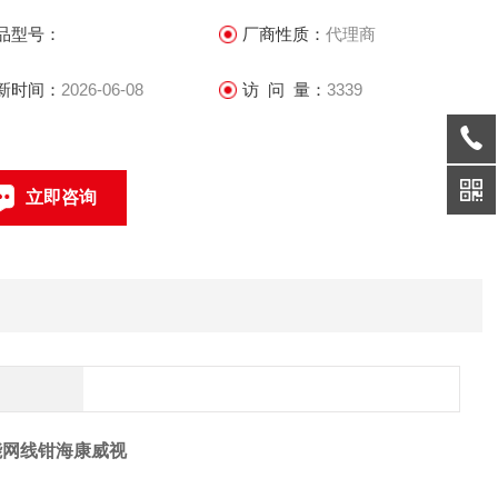
 棘轮式卡扣设计，省力方便
品型号：
厂商性质：
代理商
 加厚刀片，采用了高碳钢锻造钳体，硬度高，经久耐用
新时间：
2026-06-08
访 问 量：
3339
 专门空间存放备用刀片，方便随时替换，使用寿命更长（DS-
03/E）
立即咨询
 支持多类网线远端测试与诊断（DS-1T04/E）
联系电话：
多功能网线钳海康威视