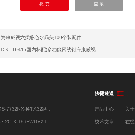
：
海康威视六类彩色水晶头100个装配件
：
DS-1T04/E(国内标配)多功能网线钳海康威视
快捷通道
iDS-7732NX-I4/FA32路监控硬盘录像机
产品中心
关于
DS-2CD3T86FWDV2-I8S4g监控摄像头
技术文章
在线