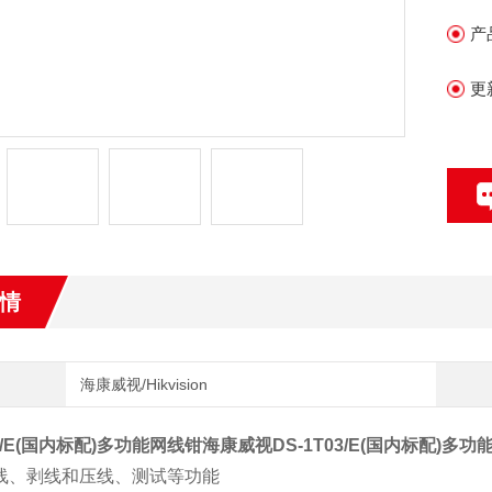
•
产
•
更
•
1T
•
情
海康威视/Hikvision
03/E(国内标配)多功能网线钳海康威视
DS-1T03/E(国内标配)
剪线、剥线和压线、测试等功能