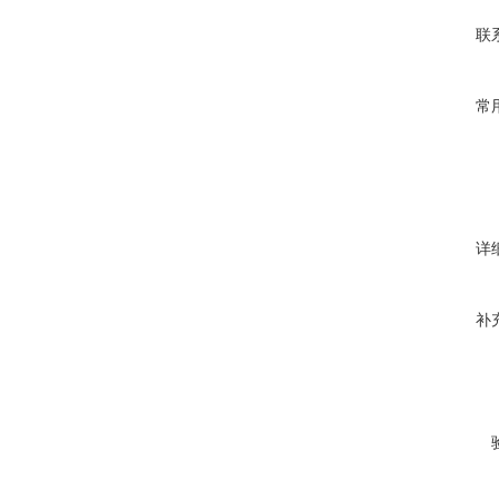
联
常
详
补