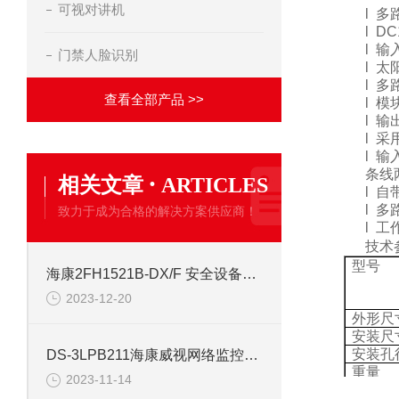
可视对讲机
l
多
l
DC
l
输
门禁人脸识别
l
太
l
多
查看全部产品 >>
l
模
l
输
l
采
l
输
条线
·
相关文章
ARTICLES
l
自
l
多
致力于成为合格的解决方案供应商！
l
工
技术
型号
海康2FH1521B-DX/F 安全设备配件安防
2023-12-20
外形尺
安装尺
安装孔
DS-3LPB211海康威视网络监控安防配件
重量
2023-11-14