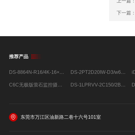
上一篇
下一篇
推荐产品
DS-8864N-R16/4K-16×4T/希捷16盘位录像机
DS-2PT2D20IW-D3/w64路高清硬盘录像机
C6C无极版萤石监控摄像头
DS-1LPRVV-2C150/2B监控室外夜视高清电源线护套线200米/卷
东莞市万江区油新路二巷十六号101室