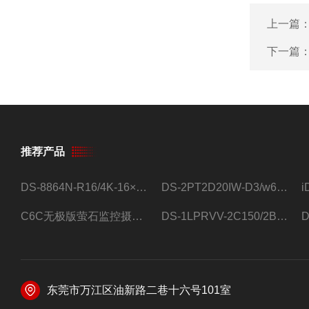
上一篇
下一篇
推荐产品
DS-8864N-R16/4K-16×4T/希捷16盘位录像机
DS-2PT2D20IW-D3/w64路高清硬盘录像机
C6C无极版萤石监控摄像头
DS-1LPRVV-2C150/2B监控室外夜视高清电源线护套线200米/卷
东莞市万江区油新路二巷十六号101室